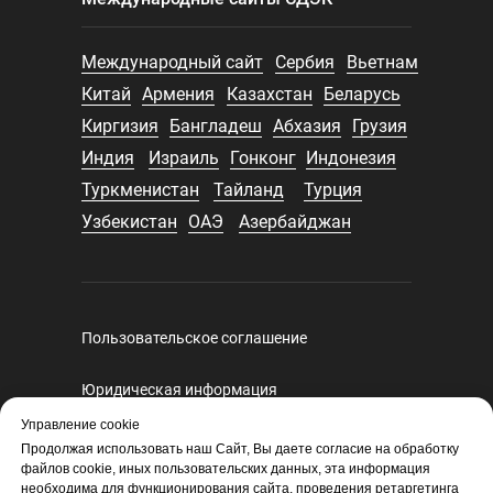
Международный сайт
Сербия
Вьетнам
Китай
Армения
Казахстан
Беларусь
Киргизия
Бангладеш
Абхазия
Грузия
Индия
Израиль
Гонконг
Индонезия
Туркменистан
Тайланд
Турция
Узбекистан
ОАЭ
Азербайджан
Пользовательское соглашение
Юридическая информация
Регламент оказания курьерских услуг
Управление cookie
Политика конфиденциальности
Продолжая использовать наш Сайт, Вы даете согласие на обработку
файлов cookie, иных пользовательских данных, эта информация
Политика экспертного и санкционного
необходима для функционирования сайта, проведения ретаргетинга